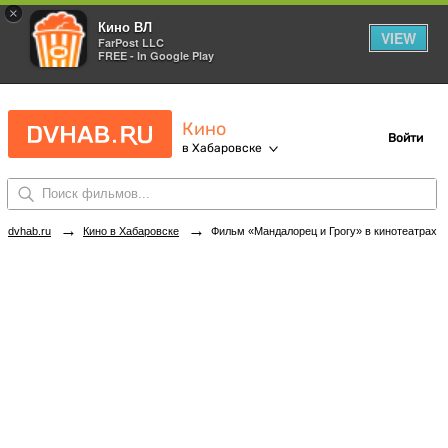
×
Кино ВЛ
VIEW
FarPost LLC
FREE - In Google Play
Кино
Войти
в Хабаровске
→
→
dvhab.ru
Кино в Хабаровске
Фильм «Мандалорец и Грогу» в кинотеатрах Хабаровска. Купить билеты!