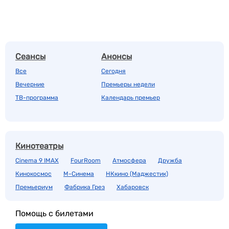
Сеансы
Анонсы
Все
Сегодня
Вечерние
Премьеры недели
ТВ-программа
Календарь премьер
Кинотеатры
Cinema 9 IMAX
FourRoom
Атмосфера
Дружба
Кинокосмос
М-Синема
НКкино (Маджестик)
Премьериум
Фабрика Грез
Хабаровск
Помощь с билетами