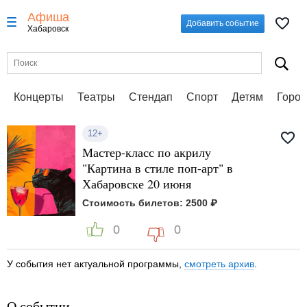
Афиша
Добавить событие
Хабаровск
Концерты
Театры
Стендап
Спорт
Детям
Город
12+
Мастер-класс по акрилу
"Картина в стиле поп-арт" в
Хабаровске 20 июня
Стоимость билетов: 2500 ₽
0
0
У события нет актуальной программы,
смотреть архив
.
О событии