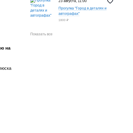
23 августа, 11:00
Прогулка "Город в деталях и
автографах"
1800 ₽
Показать все
ию на
люска