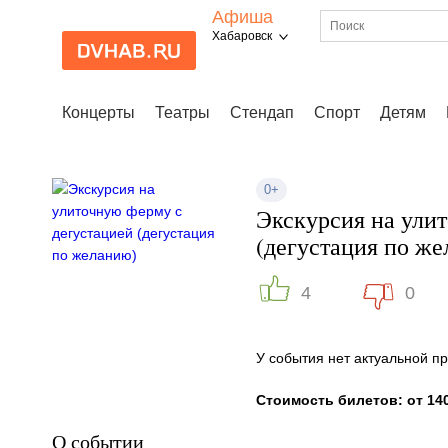
Афиша
Хабаровск
Концерты
Театры
Стендап
Спорт
Детям
0+
Экскурсия на ули
(дегустация по же
4
0
У события нет актуальной 
Стоимость билетов: от 140
О событии