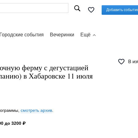
Добавить событи
Городские события
Вечеринки
Ещё
В из
точную ферму с дегустацией
ланию) в Хабаровске 11 июля
программы,
смотреть архив
.
0 до 3200 ₽