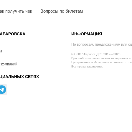
ак получить чек
Вопросы по билетам
АБАРОВСКА
ИНФОРМАЦИЯ
По вопросам, предложениям или о
ха
© ООО "Фарпост ДВ", 2012—2026
При любом использовании материалов сс
Цитирование в Интернете возможно тольк
 компаний
Все права защищены.
ЦИАЛЬНЫХ СЕТЯХ