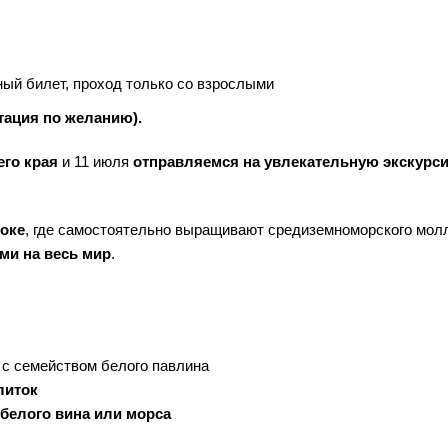
ый билет, проход только со взрослыми
тация по желанию).
го края
и 11 июля
отправляемся на увлекательную экскурс
токе
, где самостоятельно выращивают средиземноморского мол
ми на весь мир
.
е с семейством белого павлина
литок
 белого вина или морса