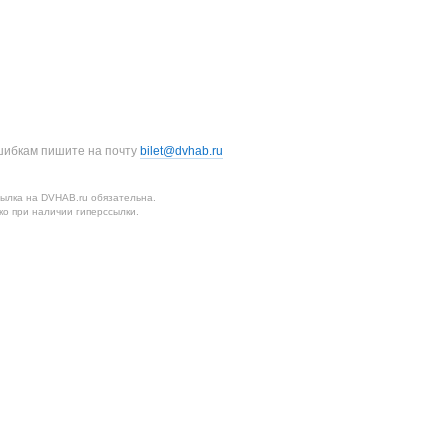
шибкам пишите на почту
bilet@dvhab.ru
ылка на DVHAB.ru обязательна.
о при наличии гиперссылки.