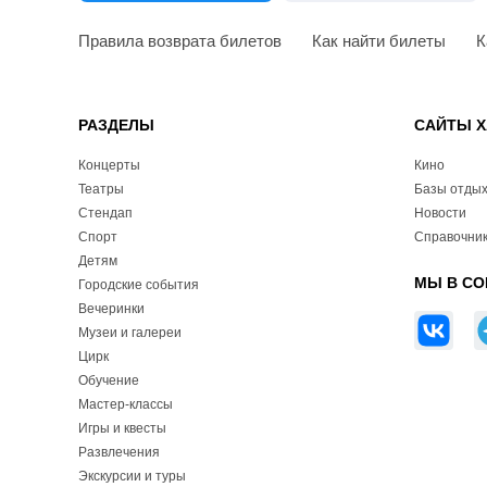
Правила возврата билетов
Как найти билеты
К
РАЗДЕЛЫ
САЙТЫ Х
Концерты
Кино
Театры
Базы отды
Стендап
Новости
Спорт
Справочник
Детям
МЫ В СО
Городские события
Вечеринки
Музеи и галереи
Цирк
Обучение
Мастер-классы
Игры и квесты
Развлечения
Экскурсии и туры