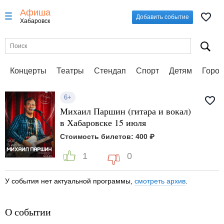
Афиша
Добавить событие
Хабаровск
Концерты
Театры
Стендап
Спорт
Детям
Город
6+
Михаил Паршин (гитара и вокал)
в Хабаровске 15 июля
Стоимость билетов: 400 ₽
1
0
У события нет актуальной программы,
смотреть архив
.
О событии