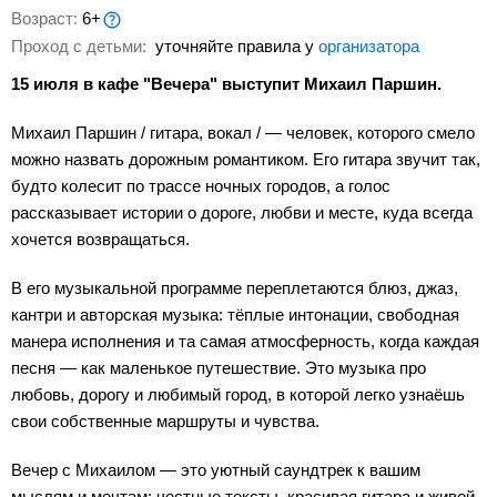
Возраст:
6+
Проход с детьми:
уточняйте правила у
организатора
15 июля в кафе "Вечера" выступит Михаил Паршин.
Михаил Паршин / гитара, вокал / — человек, которого смело
можно назвать дорожным романтиком. Его гитара звучит так,
будто колесит по трассе ночных городов, а голос
рассказывает истории о дороге, любви и месте, куда всегда
хочется возвращаться.
В его музыкальной программе переплетаются блюз, джаз,
кантри и авторская музыка: тёплые интонации, свободная
манера исполнения и та самая атмосферность, когда каждая
песня — как маленькое путешествие. Это музыка про
любовь, дорогу и любимый город, в которой легко узнаёшь
свои собственные маршруты и чувства.
Вечер с Михаилом — это уютный саундтрек к вашим
мыслям и мечтам: честные тексты, красивая гитара и живой