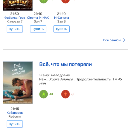
21:30
21:40
21:40
Фабрика Грез
Cinema 9 IMAX
М-Синема
Кинозал 7
Зал 7
Зал 3
купить
купить
купить
Все сеансы
Всё, что мы потеряли
Жанр:
мелодрама
Реж.:
Хорхе Алонсо
. Продолжительность:
1 ч 45
мин
41
8
21:45
Хабаровск
Redcom
купить