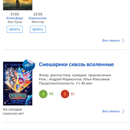
21:55
22:55
Атмосфера
Кинокосмос
Зал Луна
Юпитер
купить
купить
Все сеансы
Смешарики сквозь вселенные
Жанр:
фантастика, комедия, приключения
Реж.:
Андрей Мармонтов, Илья Максимов
.
Продолжительность:
1 ч 45 мин
93
51
На сегодня
Все сеансы
сеансов нет