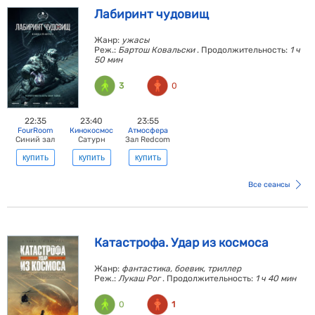
Лабиринт чудовищ
Жанр:
ужасы
Реж.:
Бартош Ковальски
. Продолжительность:
1 ч
50 мин
3
0
22:35
23:40
23:55
FourRoom
Кинокосмос
Атмосфера
Синий зал
Сатурн
Зал Redcom
купить
купить
купить
Все сеансы
Катастрофа. Удар из космоса
Жанр:
фантастика, боевик, триллер
Реж.:
Лукаш Рог
. Продолжительность:
1 ч 40 мин
0
1