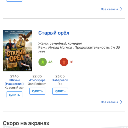
Все сеансы
Старый орёл
Жанр:
семейный, комедия
Реж.:
Мурад Ногмов
. Продолжительность:
1 ч 35
мин
46
18
21:45
22:05
23:05
НКкино
Атмосфера
Хабаровск
(Маджестик)
Зал Redcom
Rio
Красный зал
купить
купить
купить
Все сеансы
Скоро на экранах