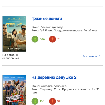
Грязные деньги
Жанр:
боевик, триллер
Реж.:
Гай Ричи
. Продолжительность:
1 ч 40 мин
334
75
На сегодня
Все сеансы
сеансов нет
На деревню дедушке 2
Жанр:
комедия, семейный
Реж.:
Владимир Котт
. Продолжительность:
1 ч 35
мин
168
52