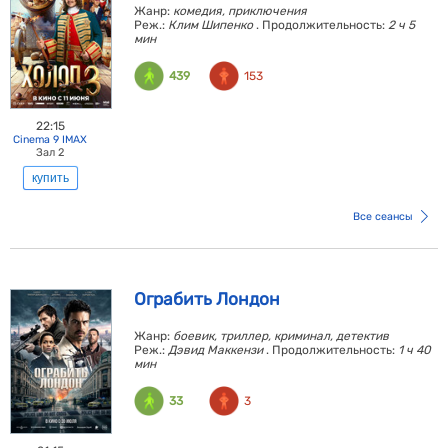
Жанр:
комедия, приключения
Реж.:
Клим Шипенко
. Продолжительность:
2 ч 5
мин
439
153
22:15
Cinema 9 IMAX
Зал 2
купить
Все сеансы
Ограбить Лондон
Жанр:
боевик, триллер, криминал, детектив
Реж.:
Дэвид Маккензи
. Продолжительность:
1 ч 40
мин
33
3