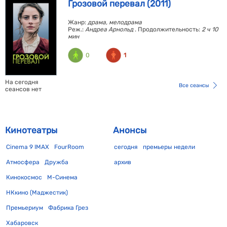
Грозовой перевал (2011)
Жанр:
драма, мелодрама
Реж.:
Андреа Арнольд
. Продолжительность:
2 ч 10
мин
0
1
На сегодня
Все сеансы
сеансов нет
Кинотеатры
Анонсы
Cinema 9 IMAX
FourRoom
сегодня
премьеры недели
Атмосфера
Дружба
архив
Кинокосмос
М-Синема
НКкино (Маджестик)
Премьериум
Фабрика Грез
Хабаровск