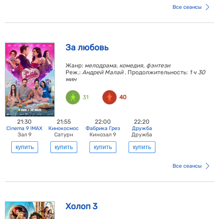
Все сеансы
За любовь
Жанр:
мелодрама, комедия, фэнтези
Реж.:
Андрей Малай
. Продолжительность:
1 ч 30
мин
31
40
21:30
21:55
22:00
22:20
Cinema 9 IMAX
Кинокосмос
Фабрика Грез
Дружба
Зал 9
Сатурн
Кинозал 9
Дружба
купить
купить
купить
купить
Все сеансы
Холоп 3