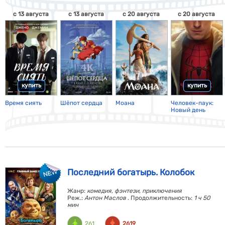
с 13 августа
с 13 августа
с 20 августа
с 20 августа
купить
купить
Время сиять
Шёпот сердца
Моана
Человек-паук:
Новый день
Последний богатырь. Колобок
Жанр:
комедия, фэнтези, приключения
Реж.:
Антон Маслов
. Продолжительность:
1 ч 50
мин
261
2619