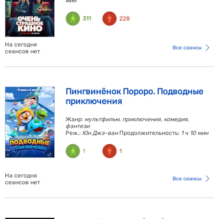
мин
311
228
На сегодня
Все сеансы
сеансов нет
Пингвинёнок Пороро. Подводные
приключения
Жанр:
мультфильм, приключения, комедия,
фэнтези
Реж.:
Юн Джэ-ван
Продолжительность:
1 ч 10 мин
1
1
На сегодня
Все сеансы
сеансов нет