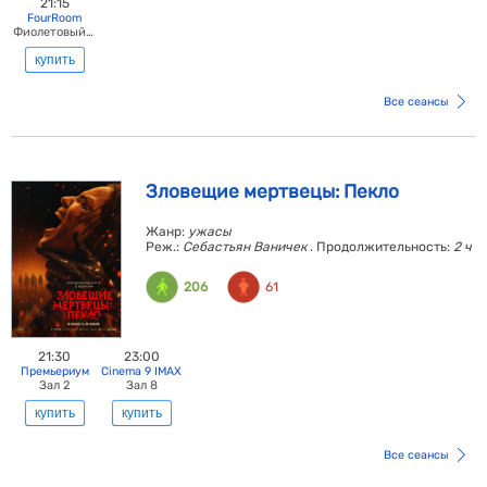
21:15
FourRoom
Фиолетовый зал
купить
Все сеансы
Зловещие мертвецы: Пекло
Жанр:
ужасы
Реж.:
Себастьян Ваничек
. Продолжительность:
2 ч
206
61
21:30
23:00
Премьериум
Cinema 9 IMAX
Зал 2
Зал 8
купить
купить
Все сеансы