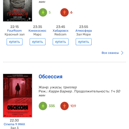
мин
5
6
22:15
23:35
23:45
23:55
FourRoom
Кинокосмос
Хабаровск
Атмосфера
Красный зал
Марс
Redcom
Зал Море
купить
купить
купить
купить
Все сеансы
Обсессия
Жанр:
ужасы, триллер
Реж.:
Карри Баркер
. Продолжительность:
1 ч 50
мин
335
109
22:30
Cinema 9 IMAX
Зал 3