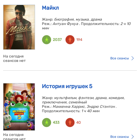
Майкл
Жанр:
биография, музыка, драма
Реж.:
Антуан Фукуа
. Продолжительность:
2 ч 10
мин
2037
194
На сегодня
Все сеансы
сеансов нет
История игрушек 5
Жанр:
мультфильм, фэнтези, драма, комедия,
приключения, семейный
Реж.:
Маккенна Харрис, Эндрю Стэнтон
.
Продолжительность:
1 ч 40 мин
433
40
На сегодня
Все сеансы
сеансов нет