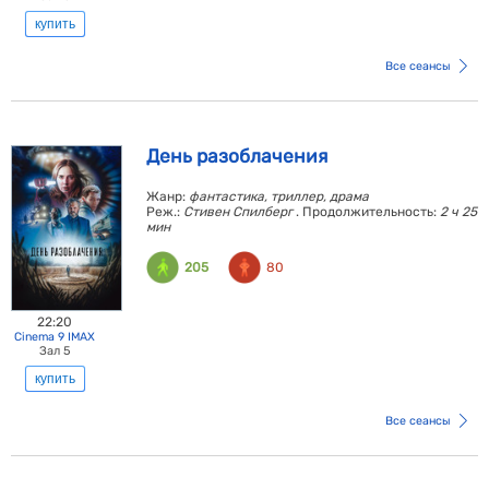
купить
Все сеансы
День разоблачения
Жанр:
фантастика, триллер, драма
Реж.:
Стивен Спилберг
. Продолжительность:
2 ч 25
мин
205
80
22:20
Cinema 9 IMAX
Зал 5
купить
Все сеансы