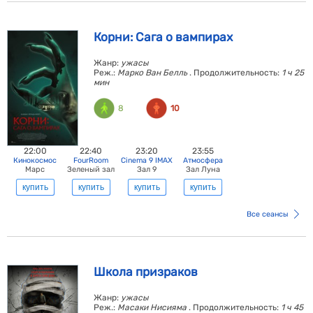
Корни: Сага о вампирах
Жанр:
ужасы
Реж.:
Марко Ван Белль
. Продолжительность:
1 ч 25
мин
8
10
22:00
22:40
23:20
23:55
Кинокосмос
FourRoom
Cinema 9 IMAX
Атмосфера
Марс
Зеленый зал
Зал 9
Зал Луна
купить
купить
купить
купить
Все сеансы
Школа призраков
Жанр:
ужасы
Реж.:
Масаки Нисияма
. Продолжительность:
1 ч 45