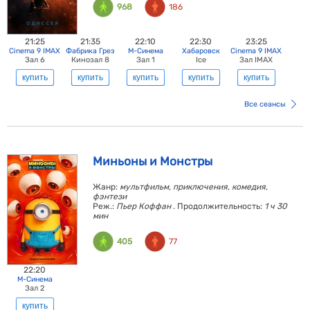
968
186
21:25
21:35
22:10
22:30
23:25
Cinema 9 IMAX
Фабрика Грез
М-Синема
Хабаровск
Cinema 9 IMAX
Зал 6
Кинозал 8
Зал 1
Ice
Зал IMAX
купить
купить
купить
купить
купить
Все сеансы
Миньоны и Монстры
Жанр:
мультфильм, приключения, комедия,
фэнтези
Реж.:
Пьер Коффан
. Продолжительность:
1 ч 30
мин
405
77
22:20
М-Синема
Зал 2
купить