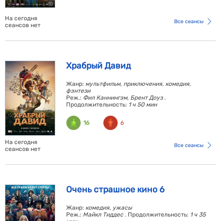
На сегодня
Все сеансы
сеансов нет
Храбрый Давид
Жанр:
мультфильм, приключения, комедия,
фэнтези
Реж.:
Фил Каннингэм, Брент Доуз
.
Продолжительность:
1 ч 50 мин
16
6
На сегодня
Все сеансы
сеансов нет
Очень страшное кино 6
Жанр:
комедия, ужасы
Реж.:
Майкл Тиддес
. Продолжительность:
1 ч 35