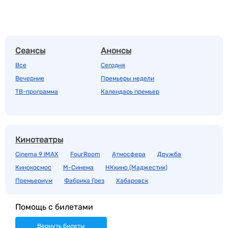
Сеансы
Анонсы
Все
Сегодня
Вечерние
Премьеры недели
ТВ-программа
Календарь премьер
Кинотеатры
Cinema 9 IMAX
FourRoom
Атмосфера
Дружба
Кинокосмос
М-Синема
НКкино (Маджестик)
Премьериум
Фабрика Грез
Хабаровск
Помощь с билетами
Вернуть билеты