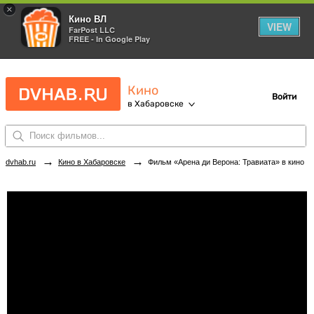
×
Кино ВЛ
VIEW
FarPost LLC
FREE - In Google Play
Кино
Войти
в Хабаровске
→
→
dvhab.ru
Кино в Хабаровске
Фильм «Арена ди Верона: Травиата» в кинотеатрах Хабаровска. Купить билеты!