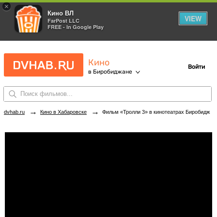
×
Кино ВЛ
VIEW
FarPost LLC
FREE - In Google Play
Кино
Войти
в Биробиджане
→
→
dvhab.ru
Кино в Хабаровске
Фильм «Тролли 3» в кинотеатрах Биробиджана. Купить билеты!