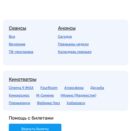
Сеансы
Анонсы
Все
Сегодня
Вечерние
Премьеры недели
ТВ-программа
Календарь премьер
Кинотеатры
Cinema 9 IMAX
FourRoom
Атмосфера
Дружба
Кинокосмос
М-Синема
НКкино (Маджестик)
Премьериум
Фабрика Грез
Хабаровск
Помощь с билетами
Вернуть билеты