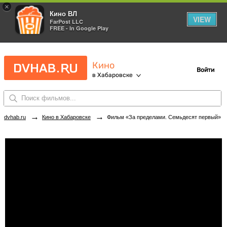
×
Кино ВЛ
VIEW
FarPost LLC
FREE - In Google Play
Кино
Войти
в Хабаровске
→
→
dvhab.ru
Кино в Хабаровске
Фильм «За пределами. Семьдесят первый» в кинотеатрах Хабаровска. Купить билеты!