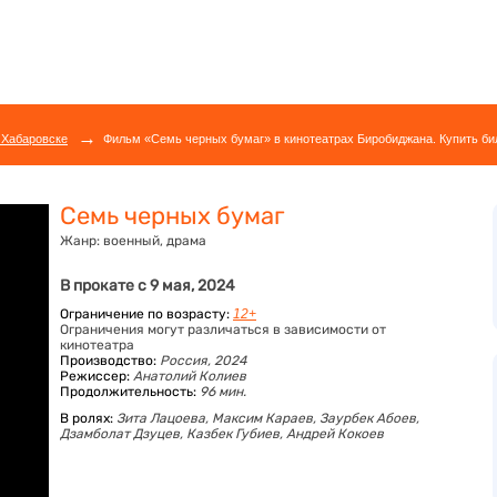
→
 Хабаровске
Фильм «Семь черных бумаг» в кинотеатрах Биробиджана. Купить би
Семь черных бумаг
Жанр:
военный, драма
В прокате с 9 мая, 2024
Ограничение по возрасту:
12+
Ограничения могут различаться в зависимости от
кинотеатра
Производство:
Россия, 2024
Режиссер:
Анатолий Колиев
Продолжительность:
96 мин.
В ролях:
Зита Лацоева,
Максим Караев,
Заурбек Абоев,
Дзамболат Дзуцев,
Казбек Губиев,
Андрей Кокоев