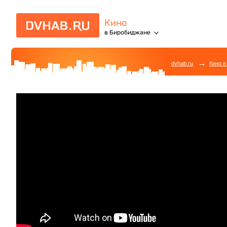
Кино
в Биробиджане
→
dvhab.ru
Кино в