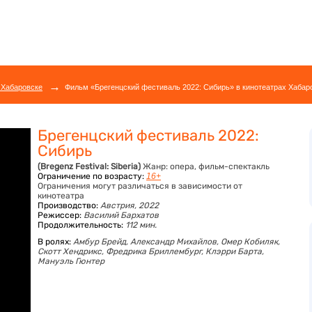
→
 Хабаровске
Фильм «Брегенцский фестиваль 2022: Сибирь» в кинотеатрах Хабаро
Брегенцский фестиваль 2022:
Сибирь
(Bregenz Festival: Siberia)
Жанр:
опера, фильм-спектакль
Ограничение по возрасту:
16+
Ограничения могут различаться в зависимости от
кинотеатра
Производство:
Австрия, 2022
Режиссер:
Василий Бархатов
Продолжительность:
112 мин.
В ролях:
Амбур Брейд,
Александр Михайлов,
Омер Кобиляк,
Скотт Хендрикс,
Фредрика Бриллембург,
Клэрри Барта,
Мануэль Гюнтер