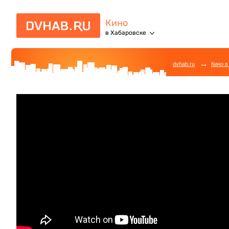
Кино
в Хабаровске
→
dvhab.ru
Кино в