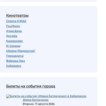
Кинотеатры
Cinema 9 IMAX
FourRoom
Атмосфера
Дружба
Кинокосмос
М-Синема
НКкино (Маджестик)
Премьериум
Фабрика Грез
Хабаровск
Билеты на события города
Ирина Батраченко
Вторник, 11 августа 2026