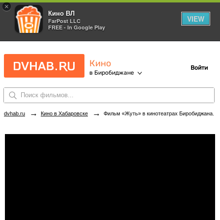
×
Кино ВЛ
VIEW
FarPost LLC
FREE - In Google Play
Кино
Войти
в Биробиджане
→
→
dvhab.ru
Кино в Хабаровске
Фильм «Жуть» в кинотеатрах Биробиджана. Купить билеты!