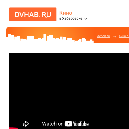
Кино
в Хабаровске
→
dvhab.ru
Кино в