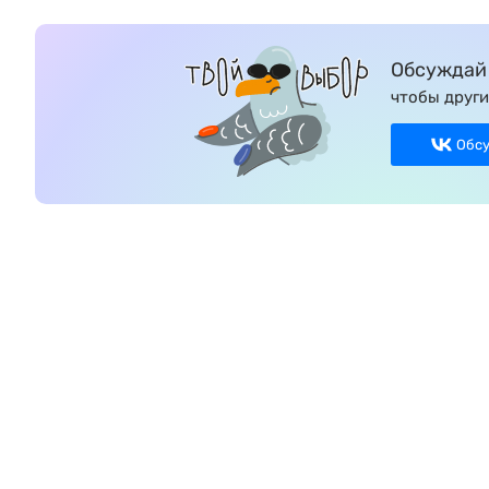
Обсуждай 
чтобы други
Обс