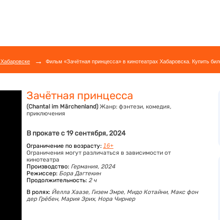
→
 Хабаровске
Фильм «Зачётная принцесса» в кинотеатрах Хабаровска. Купить бил
Зачётная принцесса
(Chantal im Märchenland)
Жанр:
фэнтези, комедия,
приключения
В прокате с 19 сентября, 2024
Ограничение по возрасту:
16+
Ограничения могут различаться в зависимости от
кинотеатра
Производство:
Германия, 2024
Режиссер:
Бора Дагтекин
Продолжительность:
2 ч
В ролях:
Йелла Хаазе,
Гизем Эмре,
Мидо Котайни,
Макс фон
дер Грёбен,
Мария Эрих,
Нора Чирнер