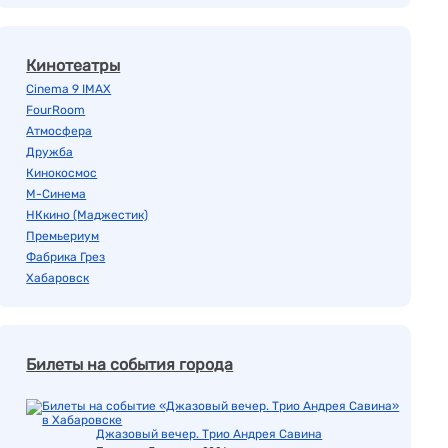
Кинотеатры
Cinema 9 IMAX
FourRoom
Атмосфера
Дружба
Кинокосмос
М-Синема
НКкино (Маджестик)
Премьериум
Фабрика Грез
Хабаровск
Билеты на события города
Джазовый вечер. Трио Андрея Савина