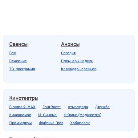
Сеансы
Анонсы
Все
Сегодня
Вечерние
Премьеры недели
ТВ-программа
Календарь премьер
Кинотеатры
Cinema 9 IMAX
FourRoom
Атмосфера
Дружба
Кинокосмос
М-Синема
НКкино (Маджестик)
Премьериум
Фабрика Грез
Хабаровск