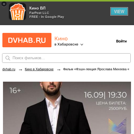
×
Кино ВЛ
VIEW
FarPost LLC
FREE - In Google Play
Кино
Войти
в Хабаровске
→
→
dvhab.ru
Кино в Хабаровске
Фильм «Фэшн-лекция Ярослава Михеева «Легенда итальянского стиля Giorgio Armani»» в кинотеатрах Хабаровска. Купить билеты!