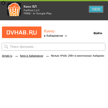
×
Кино ВЛ
VIEW
FarPost LLC
FREE - In Google Play
Кино
Войти
в Хабаровске
→
→
dvhab.ru
Кино в Хабаровске
Фильм «Рейс 298» в кинотеатрах Хабаровска. Купить билеты!