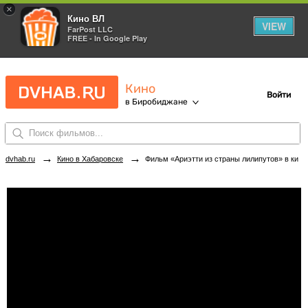
×
Кино ВЛ
VIEW
FarPost LLC
FREE - In Google Play
Кино
Войти
в Биробиджане
→
→
dvhab.ru
Кино в Хабаровске
Фильм «Ариэтти из страны лилипутов» в кинотеатрах Биробиджана. Купить билеты!