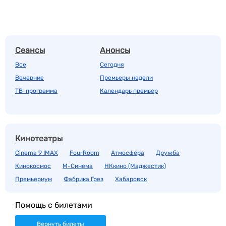
Сеансы
Анонсы
Все
Сегодня
Вечерние
Премьеры недели
ТВ-программа
Календарь премьер
Кинотеатры
Cinema 9 IMAX
FourRoom
Атмосфера
Дружба
Кинокосмос
М-Синема
НКкино (Маджестик)
Премьериум
Фабрика Грез
Хабаровск
Помощь с билетами
Вернуть билеты