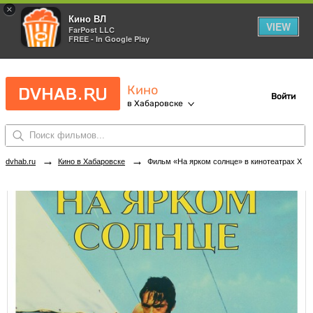
×
Кино ВЛ
VIEW
FarPost LLC
FREE - In Google Play
Кино
Войти
в Хабаровске
→
→
dvhab.ru
Кино в Хабаровске
Фильм «На ярком солнце» в кинотеатрах Хабаровска. Купить билеты!