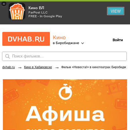
×
Кино ВЛ
VIEW
FarPost LLC
FREE - In Google Play
Кино
Войти
в Биробиджане
→
→
dvhab.ru
Кино в Хабаровске
Фильм «Невеста!» в кинотеатрах Биробиджана. Купить билеты!