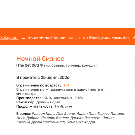
→
 Хабаровске
Фильм «Ночной бизнес» в кинотеатрах Биробиджана. Купить билеты!
Ночной бизнес
(The Get Out)
Жанр:
боевик, триллер, комедия
В прокате с 25 июня, 2026
Ограничение по возрасту:
18+
Ограничения могут различаться в зависимости от
кинотеатра
Производство:
США, Австралия, 2026
Режиссер:
Деррик Борте
Продолжительность:
1 ч 40 мин
В ролях:
Рассел Кроу,
Люк Эванс,
Аарон Пол,
Тереза Палмер,
Нина Добрев,
Джолин Блэлок,
Дэниэл Дзоватто,
Ясмин
Кассим,
Джош МакКонвилл,
Бенедикт Харди