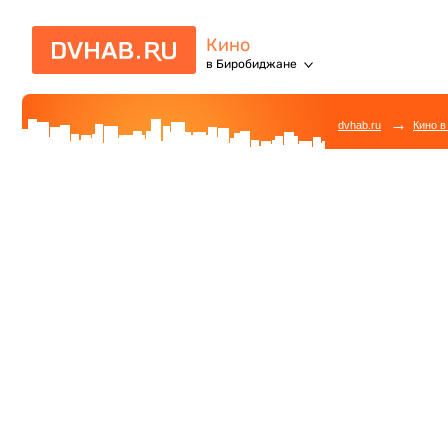
Кино
в Биробиджане
→
dvhab.ru
Кино в