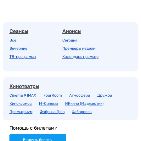
Сеансы
Анонсы
Все
Сегодня
Вечерние
Премьеры недели
ТВ-программа
Календарь премьер
Кинотеатры
Cinema 9 IMAX
FourRoom
Атмосфера
Дружба
Кинокосмос
М-Синема
НКкино (Маджестик)
Премьериум
Фабрика Грез
Хабаровск
Помощь с билетами
Вернуть билеты