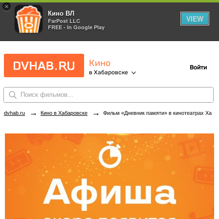
×
Кино ВЛ
VIEW
FarPost LLC
FREE - In Google Play
Кино
Войти
в Хабаровске
→
→
dvhab.ru
Кино в Хабаровске
Фильм «Дневник памяти» в кинотеатрах Хабаровска. Купить билеты!