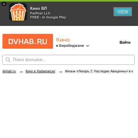
×
Кино ВЛ
VIEW
FarPost LLC
FREE - In Google Play
Кино
Войти
в Биробиджане
→
→
dvhab.ru
Кино в Хабаровске
Фильм «Лекарь 2: Наследие Авиценны» в кинотеатрах Биробиджана. Купить билеты!