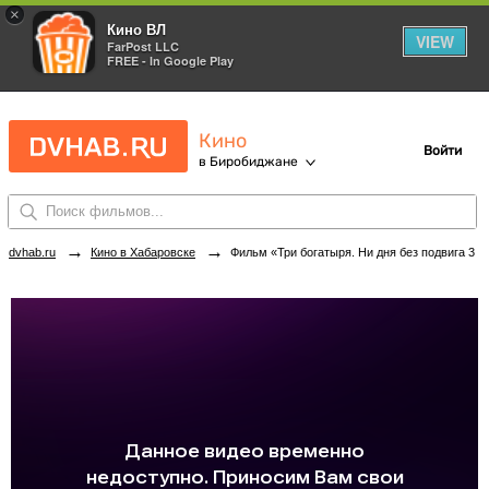
×
Кино ВЛ
VIEW
FarPost LLC
FREE - In Google Play
Кино
Войти
в Биробиджане
→
→
dvhab.ru
Кино в Хабаровске
Фильм «Три богатыря. Ни дня без подвига 3» в кинотеатрах Биробиджана. Купить билеты!