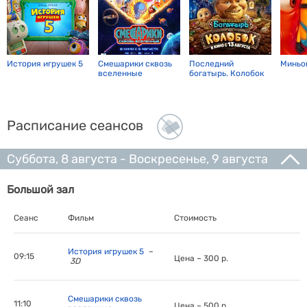
История игрушек 5
Смешарики сквозь
Последний
Миньо
вселенные
богатырь. Колобок
Расписание сеансов
Суббота, 8 августа - Воскресенье, 9 августа
Большой зал
Сеанс
Фильм
Стоимость
История игрушек 5
–
09:15
Цена – 300 р.
3D
Смешарики сквозь
11:10
Цена – 500 р.