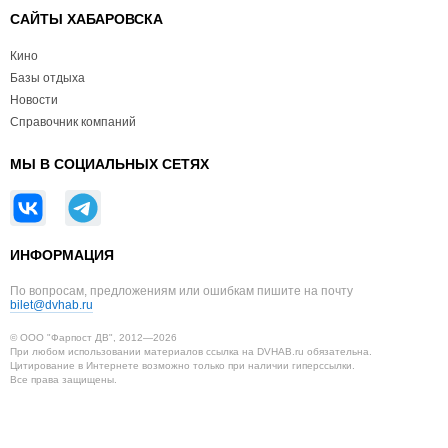
САЙТЫ ХАБАРОВСКА
Кино
Базы отдыха
Новости
Справочник компаний
МЫ В СОЦИАЛЬНЫХ СЕТЯХ
ИНФОРМАЦИЯ
По вопросам, предложениям или ошибкам пишите на почту
bilet@dvhab.ru
© ООО "Фарпост ДВ", 2012—2026
При любом использовании материалов ссылка на DVHAB.ru обязательна.
Цитирование в Интернете возможно только при наличии гиперссылки.
Все права защищены.