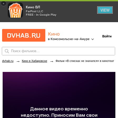
×
Кино ВЛ
VIEW
FarPost LLC
FREE - In Google Play
Кино
Войти
в Комсомольске-на-Амуре
→
→
dvhab.ru
Кино в Хабаровске
Фильм «В списках не значился» в кинотеатрах Комсомольска-на-Амуре. Купить билеты!