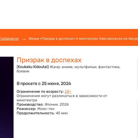
→
 Хабаровске
Фильм «Призрак в доспехах» в кинотеатрах Комсомольска-на-Амуре
Призрак в доспехах
(Koukaku Kidoutai)
Жанр:
аниме, мультфильм, фантастика,
боевик
В прокате с 25 июня, 2026
Ограничение по возрасту:
18+
Ограничения могут различаться в зависимости от
кинотеатра
Производство:
Япония, 2026
Режиссер:
Моко-тян
Продолжительность:
45 мин