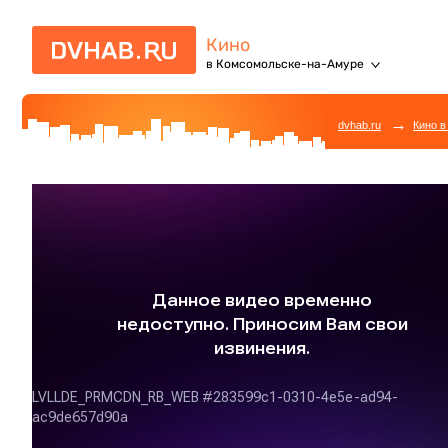
Кино
в Комсомольске-на-Амуре
→
dvhab.ru
Кино в