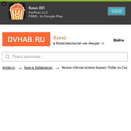
×
Кино ВЛ
VIEW
FarPost LLC
FREE - In Google Play
Кино
Войти
в Комсомольске-на-Амуре
→
→
dvhab.ru
Кино в Хабаровске
Фильм «Летом всякое бывает. Побег из Сколбора» в кинотеатрах Комсомольска-на-Амуре. Купить билеты!