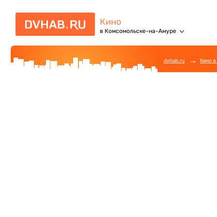
Кино
в Комсомольске-на-Амуре
→
dvhab.ru
Кино в