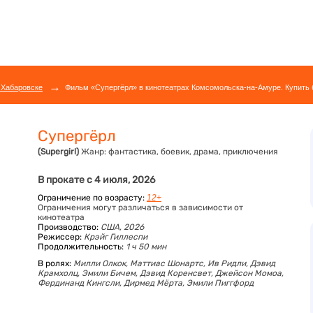
→
 Хабаровске
Фильм «Супергёрл» в кинотеатрах Комсомольска-на-Амуре. Купить 
Супергёрл
(Supergirl)
Жанр:
фантастика, боевик, драма, приключения
В прокате с 4 июля, 2026
Ограничение по возрасту:
12+
Ограничения могут различаться в зависимости от
кинотеатра
Производство:
США, 2026
Режиссер:
Крэйг Гиллеспи
Продолжительность:
1 ч 50 мин
В ролях:
Милли Олкок,
Маттиас Шонартс,
Ив Ридли,
Дэвид
Крамхолц,
Эмили Бичем,
Дэвид Коренсвет,
Джейсон Момоа,
Фердинанд Кингсли,
Дирмед Мёрта,
Эмили Пиггфорд