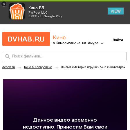
×
Кино ВЛ
VIEW
FarPost LLC
FREE - In Google Play
Кино
Войти
в Комсомольске-на-Амуре
→
→
dvhab.ru
Кино в Хабаровске
Фильм «История игрушек 5» в кинотеатрах Комсомольска-на-Амуре. Купить билеты!