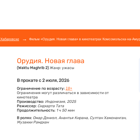
→
 Хабаровске
Фильм «Орудия. Новая глава» в кинотеатрах Комсомольска-на-Амур
Орудия. Новая глава
(Waktu Maghrib 2)
Жанр:
ужасы
В прокате с 2 июля, 2026
Ограничение по возрасту:
18+
Ограничения могут различаться в зависимости от
кинотеатра
Производство:
Индонезия, 2025
Режиссер:
Сидхарта Тата
Продолжительность:
1 ч 50 мин
В ролях:
Омар Дэниэл,
Анантья Кирана,
Султан Хамонанган,
Музакки Рамдхан