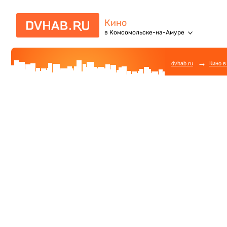
Кино
в Комсомольске-на-Амуре
→
dvhab.ru
Кино в